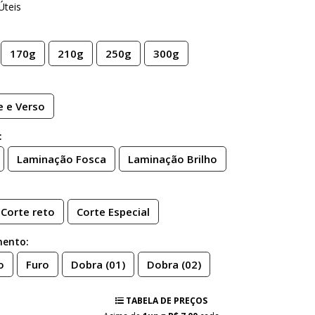
Úteis
170g
210g
250g
300g
e e Verso
:
Laminação Fosca
Laminação Brilho
Corte reto
Corte Especial
mento:
o
Furo
Dobra (01)
Dobra (02)
TABELA DE PREÇOS