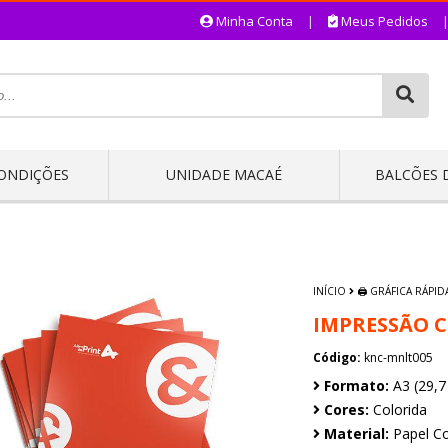
Minha Conta
|
Meus Pedidos
CONDIÇÕES
UNIDADE MACAÉ
BALCÕES 
INÍCIO
🖨️ GRÁFICA RÁPID
IMPRESSÃO C
Código:
knc-mnlt005
Formato:
A3 (29,7
Cores:
Colorida
Material:
Papel C