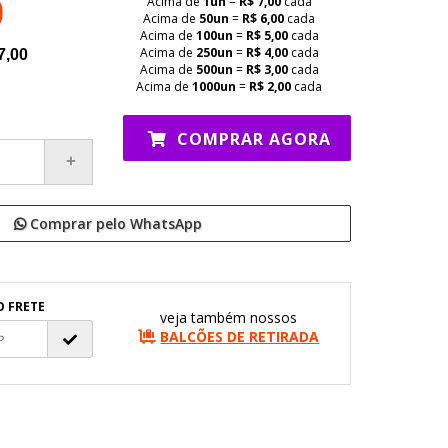
0
Acima de
1un
=
R$ 7,00
cada
Acima de
50un
=
R$ 6,00
cada
Acima de
100un
=
R$ 5,00
cada
Acima de
250un
=
R$ 4,00
cada
7,00
Acima de
500un
=
R$ 3,00
cada
Acima de
1000un
=
R$ 2,00
cada
COMPRAR AGORA
Comprar pelo WhatsApp
O FRETE
veja também nossos
BALCÕES DE RETIRADA