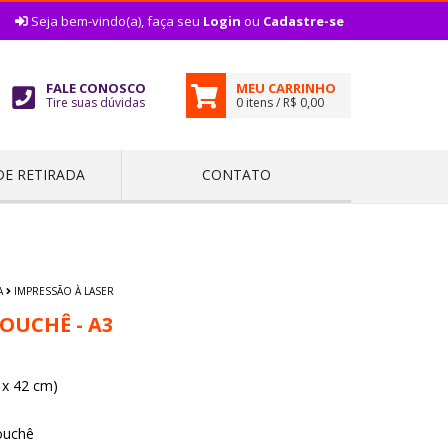
|
Seja bem-vindo(a), faça seu
Login
ou
Cadastre-se
FALE CONOSCO
MEU CARRINHO
Tire suas dúvidas
0 itens / R$ 0,00
DE RETIRADA
CONTATO
A
IMPRESSÃO À LASER
OUCHÊ - A3
 x 42 cm)
ouchê