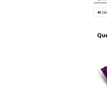
Cli
Que